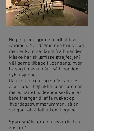
Nogle gange gør det ondt at leve
sammen. Når drømmene brister og
man er kommet langt fra hinanden.
Måske har skilsmisse strejfet jer?
Vil I gerne tilbage til dengang, hvor i
fik sug i maven når i så hinanden
dybt i øjnene.
Uanset om i går og småskændes,
eller råber højt, ikke taler sammen
mere, har et uddøende sexliv eller
bare trænger til af få rusket op i
'hverdagstrummerummen', så er
det godt at få talt ud om tingene.
Spørgsmålet er om i lever det liv i
ønsker?